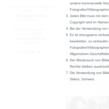
andere kommerzielle Nut
Ein Login für die gesamte Mediathek
Fotografen/Videographen
anfordern:
→
cmtc.cc/de/mediathek
Jedes Bild muss mit dem
(ca. 400 Fotos)
Copyright wird im Namen
Bei der Verwendung von 
Richiesta di login per
la mediateca intera:
Es ist strengstens verbot
→
cmtc.cc/it/mediateca
bearbeiten, zu verkaufen
(circa 400 foto)
Fotografen/Videographen.
[
FR
|
EN
|
DE
|
IT
]
Allgemeinen Geschäftsbe
Der Missbrauch von Bilde
Rechte bleiben ausdrückl
Die Verwendung von Bilde
Siders, Schweiz.