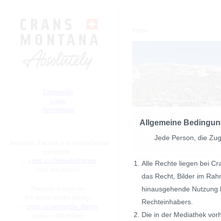
Fotos
Connexion
Login
Anmeldung
Allgemeine Bedingun
Jede Person, die Zug
Demande d’accès à la médiathèque
complète :
→
cmtc.cc/fr/mediatheque
Alle Rechte liegen bei C
(env. 400 photos)
das Recht, Bilder im Ra
hinausgehende Nutzung 
Request a login for
the entire media library:
Rechteinhabers.
→
cmtc.cc/en/media_library
Die in der Mediathek vor
(approx. 400 photos)